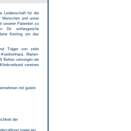
e Leidenschaft für die
er Menschen und unser
l unserer Patienten zu
en Dir umfangreiche
Sabine Kesting um das
und Träger von zehn
f-Krankenhaus, Marien-
0 Betten versorgen wir
Klinikverbund vereinen
Unternehmen mit gutem
ichkeit der
nderzahlung sowie ein