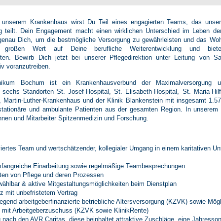
n unserem Krankenhaus wirst Du Teil eines engagierten Teams, das unser
g teilt. Dein Engagement macht einen wirklichen Unterschied im Leben d
enau Dich, um die bestmögliche Versorgung zu gewährleisten und das Woh
 großen Wert auf Deine berufliche Weiterentwicklung und biet
eiten. Bewirb Dich jetzt bei unserer Pflegedirektion unter Leitung von 
v voranzutreiben.
inikum Bochum ist ein Krankenhausverbund der Maximalversorgung 
 sechs Standorten St. Josef-Hospital, St. Elisabeth-Hospital, St. Maria-Hil
, Martin-Luther-Krankenhaus und der Klinik Blankenstein mit insgesamt 1.57
 stationäre und ambulante Patienten aus der gesamten Region. In unserem 
innen und Mitarbeiter Spitzenmedizin und Forschung.
viertes Team und wertschätzender, kollegialer Umgang in einem karitativen 
umfangreiche Einarbeitung sowie regelmäßige Teambesprechungen
lten von Pflege und deren Prozessen
 wählbar & aktive Mitgestaltungsmöglichkeiten beim Dienstplan
tz mit unbefristetem Vertrag
egend arbeitgeberfinanzierte betriebliche Altersversorgung (KZVK) sowie Mögl
mit Arbeitgeberzuschuss (KZVK sowie KlinikRente)
g nach den AVR Caritas, diese beinhaltet attraktive Zuschläge, eine Jahresso