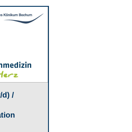
d) /
ation