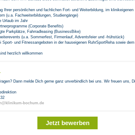
g Ihrer persönlichen und fachlichen Fort- und Weiterbildung, im klinikeigenen 
ern (u.a. Fachweiterbildungen, Studiengänge)
 Urlaub im Jahr
artnerprogramme (Corporate Benefits)
igte Parkplätze, Fahrradleasing (BusinessBike)
eiterevents (u.a. Sommerfest, Firmenlauf, Adventsfeier und -frühstück)
i Sport- und Fitnessangeboten in der hauseigenen RuhrSportReha sowie dem
sind herzlich willkommen
r
ragen? Dann melde Dich gerne ganz unverbindlich bei uns. Wir freuen uns, D
edirektion
132
ion@klinikum-bochum.de
Jetzt bewerben