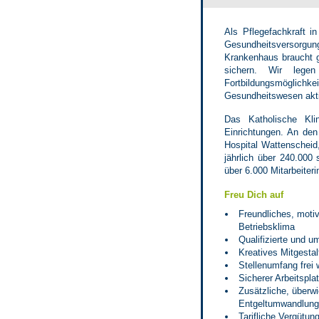
Als Pflegefachkraft i
Gesundheitsversorgun
Krankenhaus braucht g
sichern. Wir legen
Fortbildungsmöglichk
Gesundheitswesen akti
Das Katholische Kl
Einrichtungen. An den
Hospital Wattenscheid
jährlich über 240.000
über 6.000 Mitarbeiter
Freu Dich auf
Freundliches, moti
Betriebsklima
Qualifizierte und 
Kreatives Mitgesta
Stellenumfang frei
Sicherer Arbeitspla
Zusätzliche, überwi
Entgeltumwandlung 
Tarifliche Vergütun