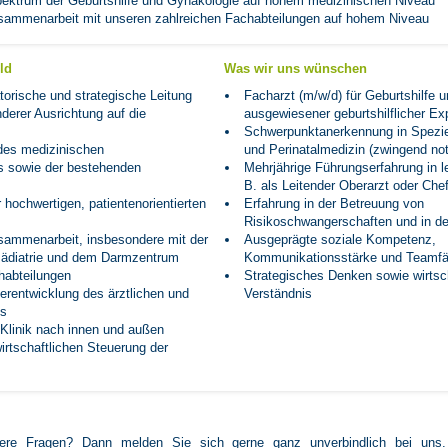
pektrum der Geburtshilfe und Gynäkologie auf hohem medizinischen Niveau
Zusammenarbeit mit unseren zahlreichen Fachabteilungen auf hohem Niveau
ld
Was wir uns wünschen
torische und strategische Leitung
Facharzt (m/w/d) für Geburtshilfe 
nderer Ausrichtung auf die
ausgewiesener geburtshilflicher Ex
Schwerpunktanerkennung in Speziel
des medizinischen
und Perinatalmedizin (zwingend no
s sowie der bestehenden
Mehrjährige Führungserfahrung in le
B. als Leitender Oberarzt oder Chef
r hochwertigen, patientenorientierten
Erfahrung in der Betreuung von
Risikoschwangerschaften und in de
usammenarbeit, insbesondere mit der
Ausgeprägte soziale Kompetenz,
Pädiatrie und dem Darmzentrum
Kommunikationsstärke und Teamfä
habteilungen
Strategisches Denken sowie wirtsc
erentwicklung des ärztlichen und
Verständnis
ms
 Klinik nach innen und außen
irtschaftlichen Steuerung der
ere Fragen? Dann melden Sie sich gerne ganz unverbindlich bei uns.