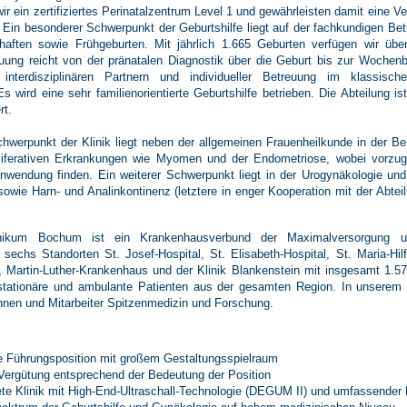
 wir ein zertifiziertes Perinatalzentrum Level 1 und gewährleisten damit eine 
 Ein besonderer Schwerpunkt der Geburtshilfe liegt auf der fachkundigen Bet
haften sowie Frühgeburten. Mit jährlich 1.665 Geburten verfügen wir übe
ung reicht von der pränatalen Diagnostik über die Geburt bis zur Wochenb
interdisziplinären Partnern und individueller Betreuung im klassisc
wird eine sehr familienorientierte Geburtshilfe betrieben. Die Abteilung is
rt.
hwerpunkt der Klinik liegt neben der allgemeinen Frauenheilkunde in der 
liferativen Erkrankungen wie Myomen und der Endometriose, wobei vorzu
nwendung finden. Ein weiterer Schwerpunkt liegt in der Urogynäkologie un
owie Harn- und Analinkontinenz (letztere in enger Kooperation mit der Abteil
inikum Bochum ist ein Krankenhausverbund der Maximalversorgung 
 sechs Standorten St. Josef-Hospital, St. Elisabeth-Hospital, St. Maria-Hil
, Martin-Luther-Krankenhaus und der Klinik Blankenstein mit insgesamt 1.57
 stationäre und ambulante Patienten aus der gesamten Region. In unserem 
innen und Mitarbeiter Spitzenmedizin und Forschung.
e Führungsposition mit großem Gestaltungsspielraum
Vergütung entsprechend der Bedeutung der Position
te Klinik mit High-End-Ultraschall-Technologie (DEGUM II) und umfassender 