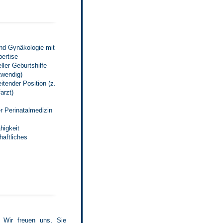
und Gynäkologie mit
pertise
ler Geburtshilfe
twendig)
itender Position (z.
arzt)
r Perinatalmedizin
higkeit
haftliches
 Wir freuen uns, Sie