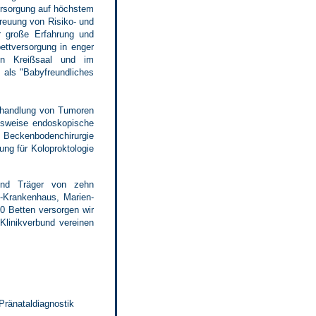
Versorgung auf höchstem
reuung von Risiko- und
r große Erfahrung und
ettversorgung in enger
hen Kreißsaal und im
t als "Babyfreundliches
Behandlung von Tumoren
gsweise endoskopische
d Beckenbodenchirurgie
ung für Koloproktologie
und Träger von zehn
f-Krankenhaus, Marien-
0 Betten versorgen wir
Klinikverbund vereinen
Pränataldiagnostik