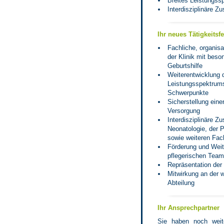
Breites Leistungss
Interdisziplinäre 
Ihr neues Tätigkeitsfe
Fachliche, organisa
der Klinik mit beso
Geburtshilfe
Weiterentwicklung 
Leistungsspektrum
Schwerpunkte
Sicherstellung eine
Versorgung
Interdisziplinäre Z
Neonatologie, der 
sowie weiteren Fac
Förderung und Weit
pflegerischen Tea
Repräsentation der
Mitwirkung an der w
Abteilung
Ihr Ansprechpartner
Sie haben noch weit