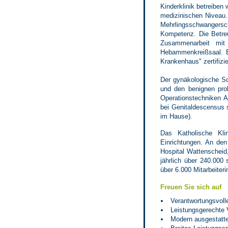
Kinderklinik betreiben
medizinischen Niveau.
Mehrlingsschwangersc
Kompetenz. Die Betreu
Zusammenarbeit mit 
Hebammenkreißsaal. Es 
Krankenhaus" zertifizie
Der gynäkologische Sc
und den benignen pro
Operationstechniken A
bei Genitaldescensus s
im Hause).
Das Katholische Kl
Einrichtungen. An den
Hospital Wattenscheid
jährlich über 240.000
über 6.000 Mitarbeiter
Freuen Sie sich auf
Verantwortungsvoll
Leistungsgerechte 
Modern ausgestatte